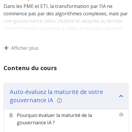
Dans les PME et ETI, la transformation par l’IA ne
commence pas par des algorithmes complexes, mais par
une gouvernance claire, réaliste et adaptée au terrain.
Cette formation s’adresse à celles et ceux qui, souvent
sans titre officiel, deviennent « référents IA »,
« responsables innovation », ou porteurs d’un projet IA.
Afficher plus
Votre mission :
structurer une démarche IA
pragmatique, créer de la valeur, mobiliser les bons
Contenu du cours
acteurs et piloter avec agilité — même sans moyens
dédiés.
Pas de jargon, pas de modèles pensés pour les grands
Auto-évaluez la maturité de votre
groupes. Ici, on vous donne :
gouvernance IA
Les bons outils (matrice RACI, priorisation, tableau de
Pourquoi évaluer la maturité de la
bord…)
gouvernance IA ?
Les bons réflexes (communication, veille, gestion des
risques…)