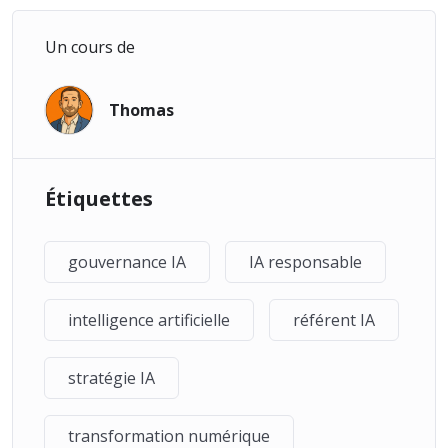
désignés comme référents IA
Collaborateurs impliqués
dans des initiatives IA sans
Un cours de
structure claire
Managers opérationnels
chargés de “faire avancer l’IA”
Thomas
dans leur service
Étiquettes
gouvernance IA
IA responsable
intelligence artificielle
référent IA
stratégie IA
transformation numérique